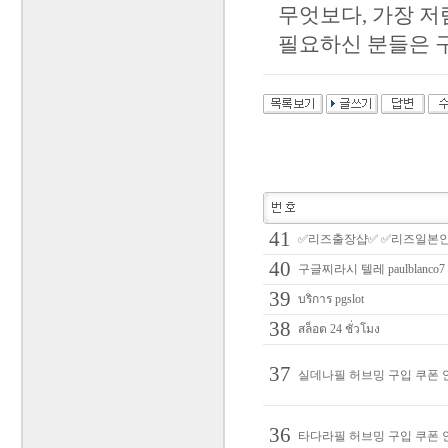
무엇보다, 가장 저
필요하신 분들은 
41
✅리즈출장샵✅ ✅리즈일본
40
구글찌라시 텔레 paulbl
39
บริการ pgslot
38
สล็อต 24 ชั่วโมง
37
실데나필 허브밍 구입 쿠폰 안
36
타다라필 허브밍 구입 쿠폰 안