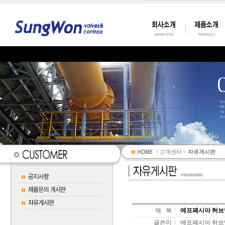
> 고객센터 >
자유게시판
제 목
에프페시아 허브밍
글쓴이
에프페시아 허브밍