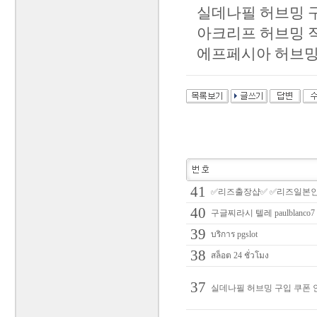
실데나필 허브밍 구
아크리프 허브밍 직
에프페시아 허브밍 
41
✅리즈출장샵✅ ✅리즈일본
40
구글찌라시 텔레 paulbl
39
บริการ pgslot
38
สล็อต 24 ชั่วโมง
37
실데나필 허브밍 구입 쿠폰 안