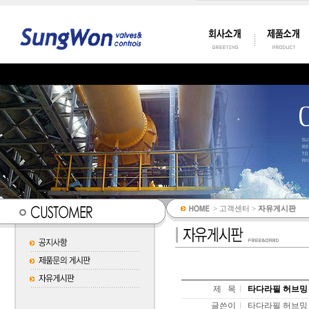
> 고객센터 >
자유게시판
제 목
타다라필 허브밍 구
글쓴이
타다라필 허브밍 