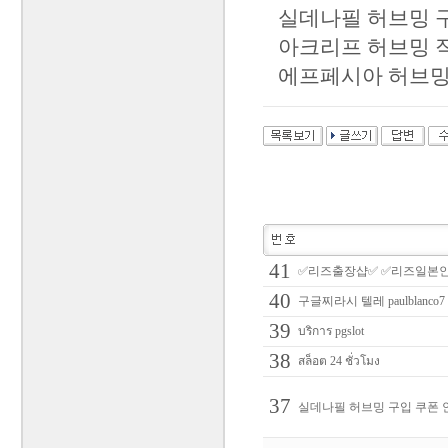
실데나필 허브밍 구
아크리프 허브밍 직
에프페시아 허브밍 
41
✅리즈출장샵✅ ✅리즈일본
40
구글찌라시 텔레 paulbl
39
บริการ pgslot
38
สล็อต 24 ชั่วโมง
37
실데나필 허브밍 구입 쿠폰 안